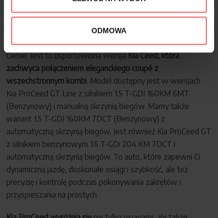
jednym modelu!
Jeżeli marzysz o eleganckim aucie ze sportowym
ODMOWA
charakterem, to Kia ProCeed jest odpowiednim modelem dla
Ciebie. Jest to usportowiona wersja
Kia Ceed, która
zachwyca połączeniem eleganckiego coupé z
wszechstronnym kombi
. Model dostępny jest w wersjach
Kia ProCeed GT Line z silnikiem 1.5 T-GDI 160KM 6MT
(Benzynowy) i manualną skrzynią biegów. Mamy także
wariant 1.5 T-GDI 160KM 7DCT (Benzynowy) z
automatyczną skrzynią biegów. Jest również Kia ProCeed GT
z silnikiem benzynowym 1.6 T-GDi 204 KM 7DCT i
automatyczną skrzynią biegów. To auto, które zapewni Ci
dynamiczną jazdę, doskonałe osiągi i szybkość, ale też
precyzję i kontrolę podczas pokonywania zakrętów i
przyspieszania na prostych.
Kia ProCeed wyróżnia się
nie tylko osiągami, ale także