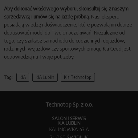
Aby dokonać właściwego wyboru, skonsultuj się z naszym
sprzedawcą i umów się na jazdę próbną.
Nasi eksperci
posiadają wiedzę i doświadczenie, które pozwolą im dobrze
dopasować model do Twoich oczekiwań. Niezależnie od
tego, czy szukasz samochodu do codziennych dojazdów,
rodzinnych wyjazdów czy sportowych emocji, Kia Ceed jest
odpowiedzią na Twoje potrzeby.
Tagi:
KIA
KIA Lublin
Kia Technotop
Technotop Sp. z o.o.
SALON I SERWIS
KIA LUBLIN
KALINÓWKA 43 A
21-040 ŚWIDNIK