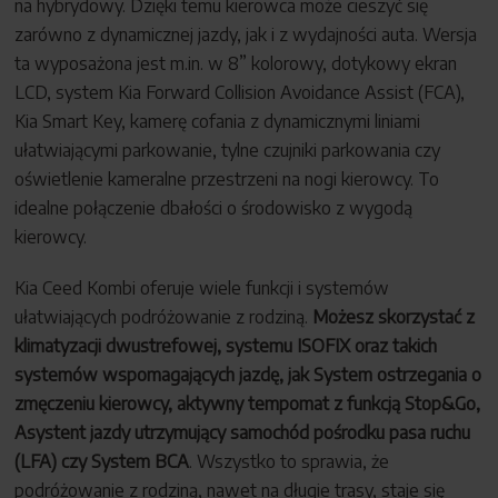
na hybrydowy. Dzięki temu kierowca może cieszyć się
zarówno z dynamicznej jazdy, jak i z wydajności auta. Wersja
ta wyposażona jest m.in. w 8” kolorowy, dotykowy ekran
LCD, system Kia Forward Collision Avoidance Assist (FCA),
Kia Smart Key, kamerę cofania z dynamicznymi liniami
ułatwiającymi parkowanie, tylne czujniki parkowania czy
oświetlenie kameralne przestrzeni na nogi kierowcy. To
idealne połączenie dbałości o środowisko z wygodą
kierowcy.
Kia Ceed Kombi oferuje wiele funkcji i systemów
ułatwiających podróżowanie z rodziną.
Możesz skorzystać z
klimatyzacji dwustrefowej, systemu ISOFIX oraz takich
systemów wspomagających jazdę, jak System ostrzegania o
zmęczeniu kierowcy, aktywny tempomat z funkcją Stop&Go,
Asystent jazdy utrzymujący samochód pośrodku pasa ruchu
(LFA) czy System BCA
. Wszystko to sprawia, że
podróżowanie z rodziną, nawet na długie trasy, staje się