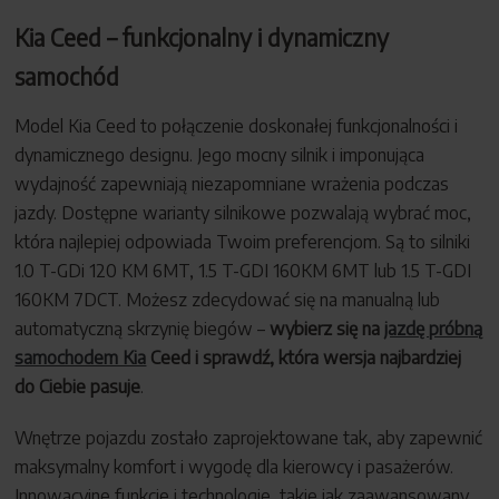
Kia Ceed – funkcjonalny i dynamiczny
samochód
Model Kia Ceed to połączenie doskonałej funkcjonalności i
dynamicznego designu. Jego mocny silnik i imponująca
wydajność zapewniają niezapomniane wrażenia podczas
jazdy. Dostępne warianty silnikowe pozwalają wybrać moc,
która najlepiej odpowiada Twoim preferencjom. Są to silniki
1.0 T-GDi 120 KM 6MT, 1.5 T-GDI 160KM 6MT lub 1.5 T-GDI
160KM 7DCT. Możesz zdecydować się na manualną lub
automatyczną skrzynię biegów –
wybierz się na
jazdę próbną
samochodem Kia
Ceed i sprawdź, która wersja najbardziej
do Ciebie pasuje
.
Wnętrze pojazdu zostało zaprojektowane tak, aby zapewnić
maksymalny komfort i wygodę dla kierowcy i pasażerów.
Innowacyjne funkcje i technologie, takie jak zaawansowany