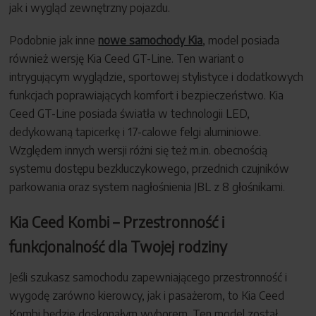
jak i wygląd zewnętrzny pojazdu.
Podobnie jak inne
nowe samochody Kia
, model posiada
również wersję Kia Ceed GT-Line. Ten wariant o
intrygującym wyglądzie, sportowej stylistyce i dodatkowych
funkcjach poprawiających komfort i bezpieczeństwo. Kia
Ceed GT-Line posiada światła w technologii LED,
dedykowaną tapicerkę i 17-calowe felgi aluminiowe.
Względem innych wersji różni się też m.in. obecnością
systemu dostępu bezkluczykowego, przednich czujników
parkowania oraz system nagłośnienia JBL z 8 głośnikami.
Kia Ceed Kombi – Przestronność i
funkcjonalność dla Twojej rodziny
Jeśli szukasz samochodu zapewniającego przestronność i
wygodę zarówno kierowcy, jak i pasażerom, to Kia Ceed
Kombi będzie doskonałym wyborem. Ten model został