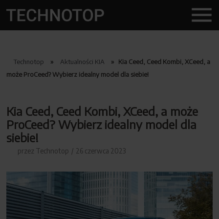
O nas
Nasze marki
Technotop
»
Aktualności KIA
»
Kia Ceed, Ceed Kombi, XCeed, a
może ProCeed? Wybierz idealny model dla siebie!
KIA
MITSUBISHI
Kia Ceed, Ceed Kombi, XCeed, a może
ProCeed? Wybierz idealny model dla
SUBARU
siebie!
BOSCH
przez
Technotop
26 czerwca 2023
VOLVO
Blacharnia i lakiernia
Stacja kontroli pojazdów