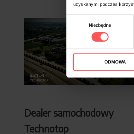
uzyskanymi podczas korzysta
Wybór
Niezbędne
zgody
ODMOWA
Dealer samochodowy
Technotop