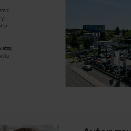
rek:
my
e, i
wietną
auta