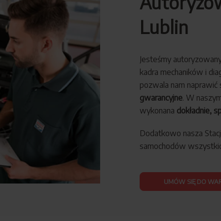
Autoryzow
Lublin
Jesteśmy autoryzowany
kadra mechaników i di
pozwala nam naprawić 
gwarancyjne
. W naszym
wykonana
dokładnie, sp
Dodatkowo nasza Stacja
samochodów wszystkich
UMÓW SIĘ DO WA