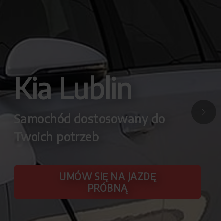
Kia Lublin
Samochód dostosowany do
Twoich potrzeb
UMÓW SIĘ NA JAZDĘ
PRÓBNĄ