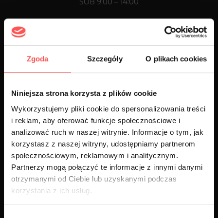
SOB 9:00 – 14:00
SALON I SERWIS
MITSUBISHI
KONOPNICA 164 A
Zgoda
Szczegóły
O plikach cookies
21-030 MOTYCZ
PN – PT 9:00 – 18:00
SOB 9:00 – 14:00
Niniejsza strona korzysta z plików cookie
Wykorzystujemy pliki cookie do spersonalizowania treści
i reklam, aby oferować funkcje społecznościowe i
GODZINY OTWARCIA
analizować ruch w naszej witrynie. Informacje o tym, jak
Pn – Pt 8:00 – 18:00
korzystasz z naszej witryny, udostępniamy partnerom
Sob 8:00 – 14:00
społecznościowym, reklamowym i analitycznym.
Partnerzy mogą połączyć te informacje z innymi danymi
otrzymanymi od Ciebie lub uzyskanymi podczas
korzystania z ich usług.
Technotop autoryzowany dealer samochodów
Lublin
Wybór