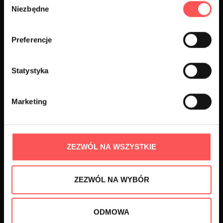
Niezbędne
zgody
Preferencje
Statystyka
Serwis samochodowy Bosch Lublin
Marketing
ZEZWÓL NA WSZYSTKIE
MENU:
O NAS
ZEZWÓL NA WYBÓR
BLACHARNIA I LAKIERNICTWO
STACJA KONTROLI POJAZDÓW
ODMOWA
BLOG