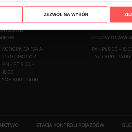
ZEZWÓL NA WYBÓR
ZE
ON I SERWIS
UBISHI
GODZINY OTWARCI
KONOPNICA 164 A
Pn – Pt 8:00 – 18:0
21-030 MOTYCZ
Sob 8:00 – 14:00
PN – PT 9:00 –
18:00
SOB 9:00 – 14:00
RNICTWO
STACJA KONTROLI POJAZDÓW
BLO