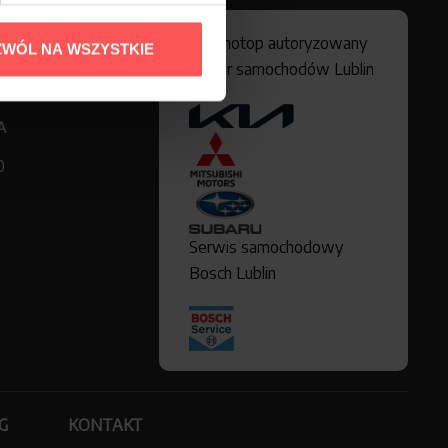
Technotop autoryzowany
ZWÓL NA WSZYSTKIE
dealer samochodów Lublin
A
0
Serwis samochodowy
Bosch Lublin
G
KONTAKT