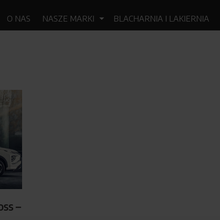
O NAS
NASZE MARKI
BLACHARNIA I LAKIERNIA
KIA
MITSUBISHI
SUBARU
BOSCH
VOLVO
oss –