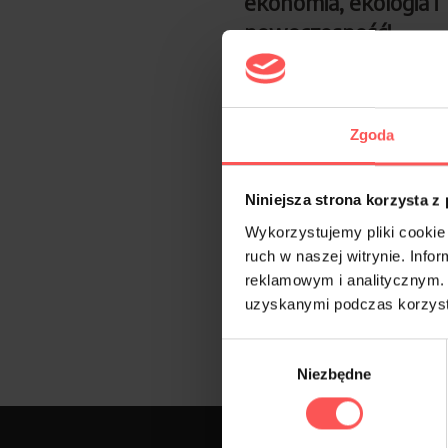
ekonomia, ekologia i
nowoczesność!
przez
Technotop
28 grudn
Mitsubishi Eclipse Cross jest
Zgoda
jednym z czterech pojazdów,
dostępnych w ofercie Mitsubi
Chociaż model Eclipse zasłyną
Niniejsza strona korzysta z
dzięki roli
Wykorzystujemy pliki cookie 
wcześniejszych…
Dowiedz si
ruch w naszej witrynie. Inf
więcej »
reklamowym i analitycznym. 
uzyskanymi podczas korzysta
Wybór
Niezbędne
zgody