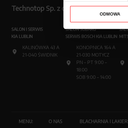
Technotop Sp. z o.o.
ODMOWA
SALON I SERWIS
SALON SUBARU
SAL
KIA LUBLIN
SERWIS BOSCH KIA LUBLIN
MITS
KALINÓWKA 43 A
KONOPNICA 164 A
21-040 ŚWIDNIK
21-030 MOTYCZ
PN – PT 9:00 –
18:00
SOB 9:00 – 14:00
MENU:
O NAS
BLACHARNIA I LAKIE